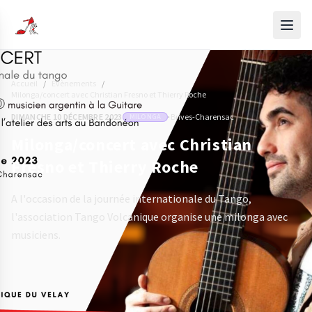
Accueil
/
Évènements
/
Milonga/concert avec Christian Fresno et Thierry Roche
DIMANCHE 10 DÉCEMBRE 2023
·
Brives-Charensac
MILONGA
Milonga/concert avec Christian
Fresno et Thierry Roche
A l'occasion de la journée internationale du Tango,
l'association Tango Volcanique organise une milonga avec
musiciens.