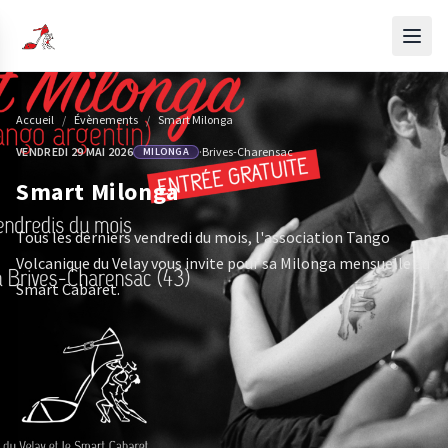
Accueil
/
Évènements
/
Smart Milonga
VENDREDI 29 MAI 2026
·
Brives-Charensac
MILONGA
Smart Milonga
Tous les derniers vendredi du mois, l'association Tango
Volcanique du Velay vous invite pour sa Milonga mensuelle au
Smart Cabaret.