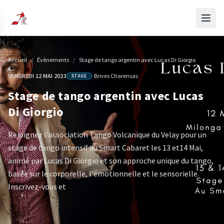
Accueil
/
Évènements
/
Stage de tango argentin avec Lucas Di Giorgio
VENDREDI 12 MAI 2023
·
Brives Charensac
STAGE
Stage de tango argentin avec Lucas
Di Giorgio
Rejoignez l'association Tango Volcanique du Velay pour un
stage de tango intensif au Smart Cabaret les 13 et14 Mai,
animé par Lucas Di Giorgio et son approche unique du tango,
basée sur le corporelle, l'émotionnelle et le sensorielle.
Inscrivez-vous et