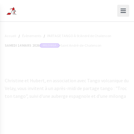
Accueil
/
Évènements
/
PARTAGE TANGO À St André de Chalencon
SAMEDI 14 MARS 2026
·
Saint André-de-Chalencon
MILONGA
PARTAGE TANGO À St André de
Chalencon
Christine et Hubert, en association avec Tango volcanique du
Velay, vous invitent à un après-midi de partage tango : "Troc
ton tango", suivi d'une auberge espagnole et d'une milonga