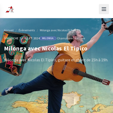
Accueil
/
Évènements
/
Milonga avec Nicolas El Tipico
DIMANCHE 7 JUILLET 2024
·
Chamalières sur Loire
MILONGA
Milonga avec Nicolas El Tipico
Milonga avec Nicolas El Tipico, guitare et chant de 15h à 19h.